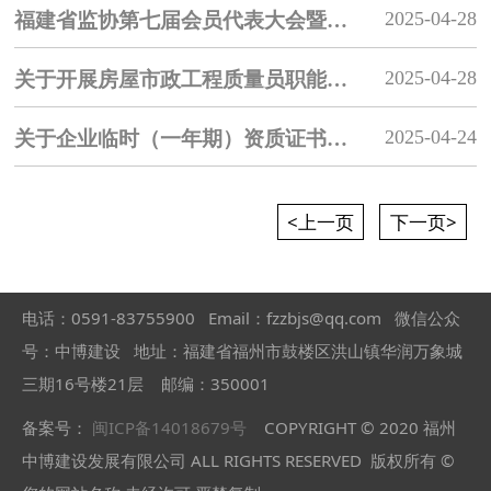
2025-04-28
福建省监协第七届会员代表大会暨第一次理事会(监事会）在榕召开
2025-04-28
关于开展房屋市政工程质量员职能强化专项整治的通知【福建住建厅】
2025-04-24
关于企业临时（一年期）资质证书延续有关事项的通知【福建住建厅】
<上一页
下一页>
电话：0591-83755900 Email：fzzbjs@qq.com 微信公众
号：中博建设
地址：福建省福州市鼓楼区洪山镇华润万象城
三期16号楼21层 邮编：350001
备案号：
闽ICP备14018679号
COPYRIGHT © 2020 福州
中博建设发展有限公司 ALL RIGHTS RESERVED 版权所有 ©